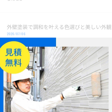
外壁塗装で調和を叶える色選びと美しい外観
2026/07/06
住まいの外壁塗装で“調和”を意識した色選びに悩みは
は、単に好みの色を選ぶだけでなく、周囲の住宅や自
ることが重…
外壁塗装の情報収集を千葉県匝瑳市で成功さ
2026/06/29
外壁塗装の情報収集、何から始めれば良いか迷ってい
の見極めや補助制度の条件など、慎重な見極めが大切